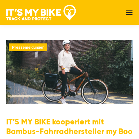
Pressemeldungen
IT’S MY BIKE kooperiert mit
Bambus-Fahrradhersteller my Boo